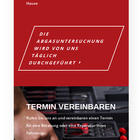
Hause
DIE
ABGASUNTERSUCHUNG
WIRD VON UNS
TÄGLICH
DURCHGEFÜHRT
TERMIN VEREINBAREN
Rufen Sie uns an und vereinbaren einen Termin
für eine Beratung oder eine Reparatur Ihres
Fahrzeugs.