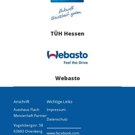
TÜH Hessen
Webasto
Anschrift
Wichtige Links
Autohaus Flach
Impressum
Meisterhaft Partner
Datenschutz
Vogelsbergstr. 58
63683 Ortenberg
www.
facebook.com