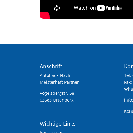
Anschrift
Kon
Autohaus Flach
Tel:
Meisterhaft Partner
Fax:
What
Vogelsbergstr. 58
63683 Ortenberg
info
Kont
Wichtige Links
Impressum