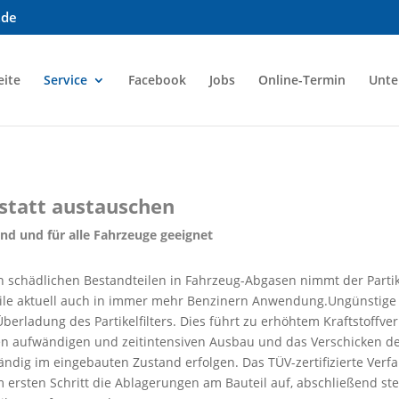
.de
eite
Service
Facebook
Jobs
Online-Termin
Unt
n statt austauschen
and und für alle Fahrzeuge geeignet
on schädlichen Bestandteilen in Fahrzeug-Abgasen nimmt der Partike
teile aktuell auch in immer mehr Benzinern Anwendung.Ungünstige 
erladung des Partikelfilters. Dies führt zu erhöhtem Kraftstoffve
n aufwändigen und zeitintensiven Ausbau und das Verschicken des 
dig im eingebauten Zustand erfolgen. Das TÜV-zertifizierte Verfa
 ersten Schritt die Ablagerungen am Bauteil auf, abschließend stel