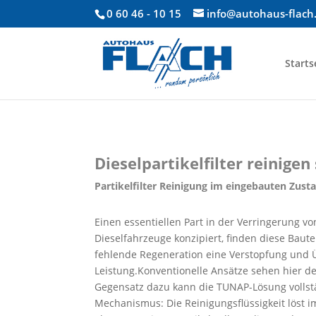
0 60 46 - 10 15
info@autohaus-flach
Starts
Dieselpartikelfilter reinige
Partikelfilter Reinigung im eingebauten Zust
Einen essentiellen Part in der Verringerung v
Dieselfahrzeuge konzipiert, finden diese Bau
fehlende Regeneration eine Verstopfung und Üb
Leistung.Konventionelle Ansätze sehen hier de
Gegensatz dazu kann die TUNAP-Lösung vollstän
Mechanismus: Die Reinigungsflüssigkeit löst im