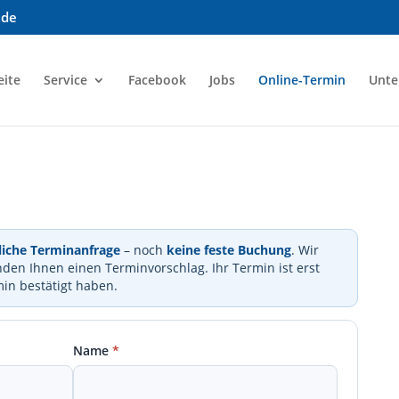
.de
eite
Service
Facebook
Jobs
Online-Termin
Unt
liche Terminanfrage
– noch
keine feste Buchung
. Wir
den Ihnen einen Terminvorschlag. Ihr Termin ist erst
min bestätigt haben.
Name
*