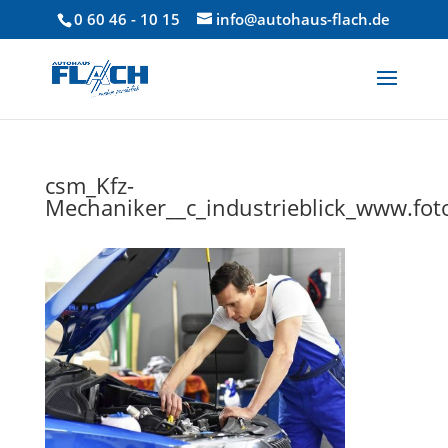
0 60 46 - 10 15
info@autohaus-flach.de
csm_Kfz-
Mechaniker__c_industrieblick_www.fot