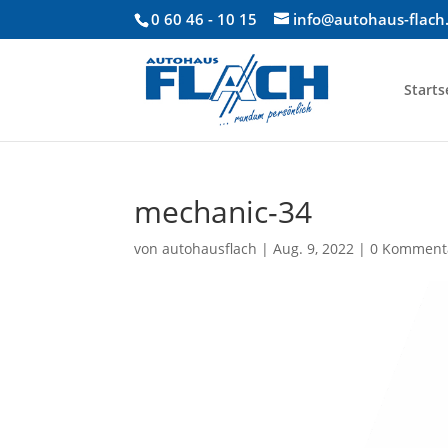
0 60 46 - 10 15
info@autohaus-flach
Starts
mechanic-34
von
autohausflach
|
Aug. 9, 2022
|
0 Komment