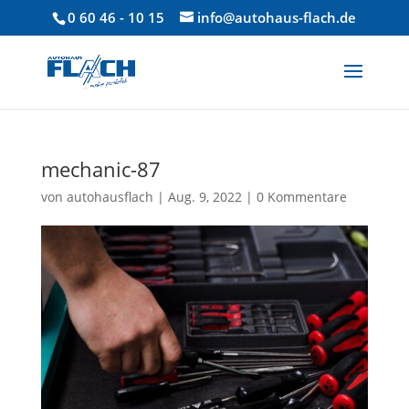
0 60 46 - 10 15
info@autohaus-flach.de
mechanic-87
von
autohausflach
|
Aug. 9, 2022
|
0 Kommentare