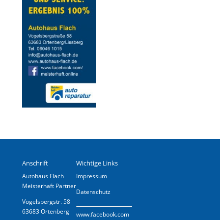
Anschrift
Wichtige Links
Autohaus Flach
Impressum
Meisterhaft Partner
Datenschutz
Vogelsbergstr. 58
63683 Ortenberg
www.
facebook.com